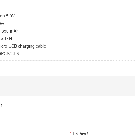
ion 5.0V
10w
-in 350 mAh
 to 14H
Micro USB charging cable
50PCS/CTN
1
*
手机号码：