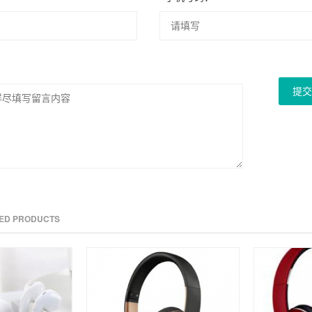
提交
TED PRODUCTS