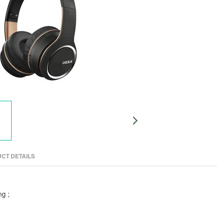
UCT DETAILS
ng ;