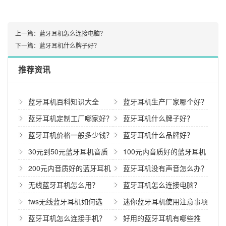
上一篇：
蓝牙耳机怎么连接电脑？
下一篇：
蓝牙耳机什么牌子好？
推荐资讯
蓝牙耳机百科知识大全
蓝牙耳机生产厂家哪个好？
蓝牙耳机定制工厂哪家好？
蓝牙耳机什么牌子好？
蓝牙耳机价格一般多少钱？
蓝牙耳机什么品牌好？
30元到50元蓝牙耳机音质
100元内音质好的蓝牙耳机
哪个好？
推荐
200元内音质好的蓝牙耳机
蓝牙耳机没有声音怎么办？
哪款性价比高？
无线蓝牙耳机怎么用？
蓝牙耳机怎么连接电脑？
tws无线蓝牙耳机如何选
迷你蓝牙耳机使用注意事项
择？
蓝牙耳机怎么连接手机？
好用的蓝牙耳机有哪些推